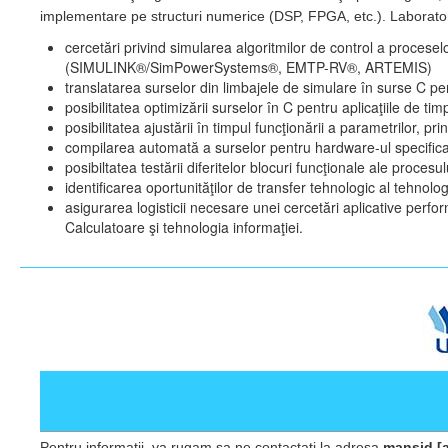
implementare pe structuri numerice (DSP, FPGA, etc.). Laboratoru
cercetări privind simularea algoritmilor de control a proceselo
(SIMULINK®/SimPowerSystems®, EMTP-RV®, ARTEMIS)
translatarea surselor din limbajele de simulare în surse C 
posibilitatea optimizării surselor în C pentru aplicaţiile de tim
posibilitatea ajustării în timpul funcţionării a parametrilor, p
compilarea automată a surselor pentru hardware-ul specifica
posibiltatea testării diferitelor blocuri funcţionale ale proces
identificarea oportunităţilor de transfer tehnologic al tehnolo
asigurarea logisticii necesare unei cercetări aplicative perfor
Calculatoare şi tehnologia informaţiei.
Pentru informatii, va rugam sa ne contactati la adresa
mansid [a