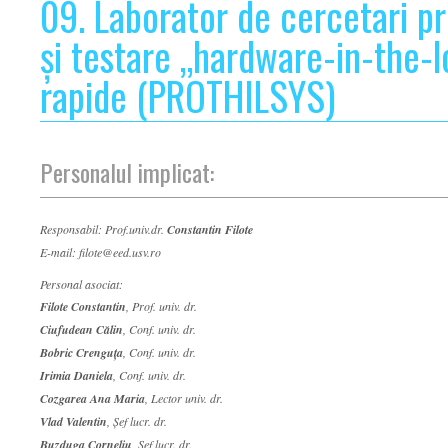
09. Laborator de cercetari pr
și testare „hardware-in-the-l
rapide (PROTHILSYS)
Personalul implicat:
Responsabil: Prof.univ.dr.
Constantin Filote
E-mail: filote@eed.usv.ro
Personal asociat:
Filote Constantin
, Prof. univ. dr.
Ciufudean Călin
, Conf. univ. dr.
Bobric Crenguța
, Conf. univ. dr.
Irimia Daniela
, Conf. univ. dr.
Cozgarea Ana Maria
, Lector univ. dr.
Vlad Valentin
, Șef lucr. dr.
Buzduga Corneliu
, Șef lucr. dr.